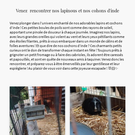
Venez rencontrer nos lapinous et nos cohons d'inde
Venez plonger dans l’univers enchanté de nos adorables lapins et cochons
d’inde ! Ces petites boules de poils sont comme des rayons de soleil,
apportant une pincée de douceur à chaque journée. Imaginez nos lapins,
avec leurs grandes oreilles qui volent au vent et leurs yeux pétillants comme
des étoiles filantes, prêts à vous embarquer dans un monde de câlins et de
folles aventures ! Et que dire de nos cochons d’inde ? Ces charmants petits
curieux ont le don de transformer chaque instant en fête ! Toujours prêts à
grignoter un petit fromage ou à faire des cabrioles, ils adorent être caressés
et papouillés, et sont en quête de nouveaux amis à taquiner. Venez donc les
rencontrer, et préparez-vous à être émerveillés par leur gentillesse et leur
espièglerie ! Au plaisir de vous voir dans cette joyeuse escapade ! 🐰🐹✨