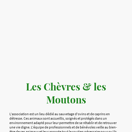
Les Chèvres & les
Moutons
L'association est un lieu dédié au sauvetage d'ovins et de caprins en
détresse. Ces animaux sont accueillis, soignés et protégés dans un
environnement adapté pour leur permettre de se rétablir et de retrouver
une vie digne. L'équipe de professionnels et de bénévoles veille au bien-
être de ces animaux et leur apporte tout le soutien nécessaire pour qu'ils