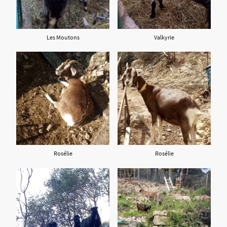
Les Moutons
Valkyrie
Rosélie
Rosélie