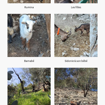
Rumina
Les filles
Barnabé
Sidonie & son bébé